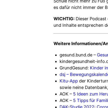
Schule nicht mehr zu Fuß 
es dafür nicht immer der 
WICHTIG:
Dieser Podcast 
und Inhalte entsprechen d
Weitere Informationen/An
gesund.bund.de –
Gesun
kindergesundheit-info.
GrundGesund:
Kinder 
dsj – Bewegungskalend
Kitu-App
der Kindertur
sowie neine Datenbank, 
AOK –
5 Ideen zum Her
AOK –
5 Tipps für Fami
DAK-Studie 2022: Coro