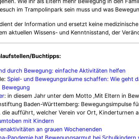
gehen. Wie ihr als Eltern mehr Bewegung in den Fam
Besuch im Trampolinpark sein muss und was Bewegun
dient der Information und ersetzt keine medizinische
em aktuellen Wissens- und Kenntnisstand, der Veränd
laufstellen/Buchtipps:
d durch Bewegung: einfache Aktivitäten helfen
de:
Spiel- und Bewegungsräume schaffen: Wie geht d
in Bewegung
er
: in diesem Jahr unter dem Motto ‚Mit Eltern in Be
nstiftung Baden-Württemberg: Bewegungsimpulse für 
die aufführt, welcher Verein vor Ort, Kinderturnen a
umtoben mit Kindern
lienaktivitäten an grauen Wochenenden
na-Pandemie hat Bewegungsarmut bei Schulkindern 