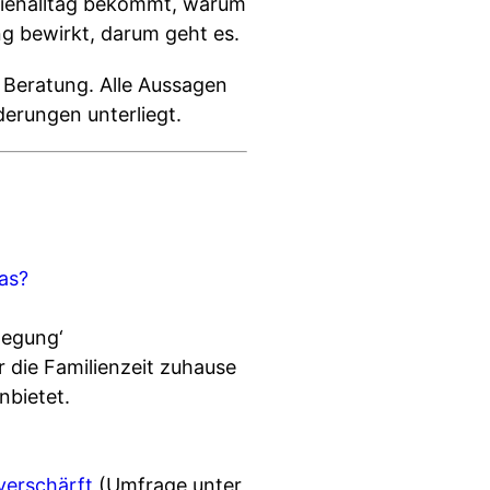
ilienalltag bekommt, warum
g bewirkt, darum geht es.
 Beratung. Alle Aussagen
erungen unterliegt.
as?
wegung‘
die Familienzeit zuhause
nbietet.
verschärft
(Umfrage unter